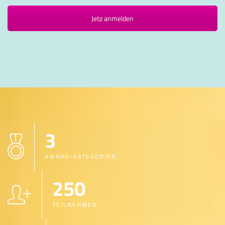
Jetz anmelden
3
AWARD-KATEGORIEN
250
TEILNEHMER