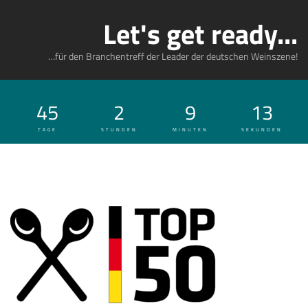
Let's get ready...
…für den Branchentreff der Leader der deutschen Weinszene!
45
2
9
16
TAGE
STUNDEN
MINUTEN
SEKUNDEN