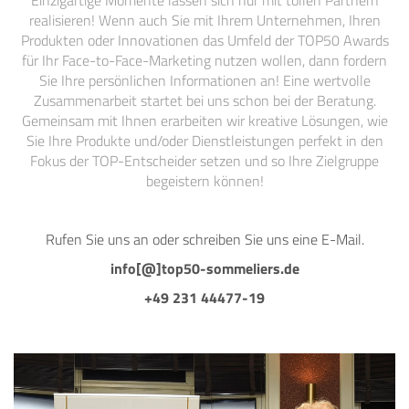
Einzigartige Momente lassen sich nur mit tollen Partnern
realisieren! Wenn auch Sie mit Ihrem Unternehmen, Ihren
Produkten oder Innovationen das Umfeld der TOP50 Awards
für Ihr Face-to-Face-Marketing nutzen wollen, dann fordern
Sie Ihre persönlichen Informationen an! Eine wertvolle
Zusammenarbeit startet bei uns schon bei der Beratung.
Gemeinsam mit Ihnen erarbeiten wir kreative Lösungen, wie
Sie Ihre Produkte und/oder Dienstleistungen perfekt in den
Fokus der TOP-Entscheider setzen und so Ihre Zielgruppe
begeistern können!
Rufen Sie uns an oder schreiben Sie uns eine E-Mail.
info[@]top50-sommeliers.de
+49 231 44477-19