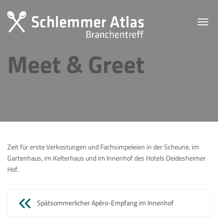
Toggl
navig
Meet & Greet
Zeit für erste Verkostungen und Fachsimpeleien in der Scheune, im
Gartenhaus, im Kelterhaus und im Innenhof des Hotels Deidesheimer
Hof.
Beitragsnavigation
Spätsommerlicher Apéro-Empfang im Innenhof